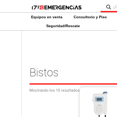
Ir
Búsqued
de
al
producto
contenido
Equipos en venta
Consultorio y Piso
Seguridad/Rescate
Bistos
Mostrando los 10 resultados