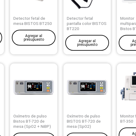
Detector fetal de
Detector fetal
Monitor
mesa BISTOS BT250
pantalla color BISTOS
multipar
BT220
Bistos B
Agregar al
presupuesto
Agregar al
Ag
presupuesto
pre
Oxímetro de pulso
Oxímetro de pulso
Monitor 
Bistos BT-720 de
BISTOS BT-720 de
BT-350
mesa (SpO2 + NiBP)
mesa (SpO2)
Ag