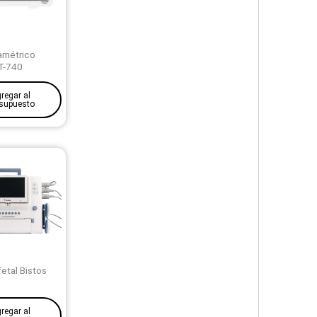
amétrico
T-740
regar al
supuesto
fetal Bistos
regar al