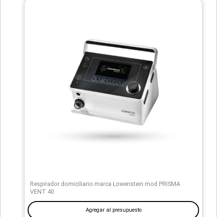
Respirador domiciliario marca Lowenstein mod PRISMA
VENT 40
Agregar al presupuesto