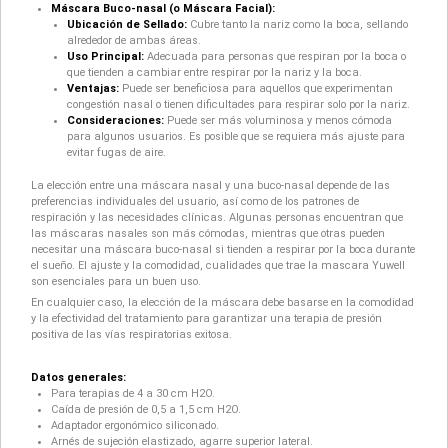
Máscara Buco-nasal (o Máscara Facial):
Ubicación de Sellado:
Cubre tanto la nariz como la boca, sellando
alrededor de ambas áreas.
Uso Principal:
Adecuada para personas que respiran por la boca o
que tienden a cambiar entre respirar por la nariz y la boca.
Ventajas:
Puede ser beneficiosa para aquellos que experimentan
congestión nasal o tienen dificultades para respirar solo por la nariz.
Consideraciones:
Puede ser más voluminosa y menos cómoda
para algunos usuarios. Es posible que se requiera más ajuste para
evitar fugas de aire.
La elección entre una máscara nasal y una buco-nasal depende de las
preferencias individuales del usuario, así como de los patrones de
respiración y las necesidades clínicas. Algunas personas encuentran que
las máscaras nasales son más cómodas, mientras que otras pueden
necesitar una máscara buco-nasal si tienden a respirar por la boca durante
el sueño. El ajuste y la comodidad, cualidades que trae la mascara Yuwell
son esenciales para un buen uso.
En cualquier caso, la elección de la máscara debe basarse en la comodidad
y la efectividad del tratamiento para garantizar una terapia de presión
positiva de las vías respiratorias exitosa.
Datos generales:
Para terapias de 4 a 30 cm H2O.
Caída de presión de 0,5 a 1,5 cm H2O.
Adaptador ergonómico siliconado.
Arnés de sujeción elastizado, agarre superior lateral.