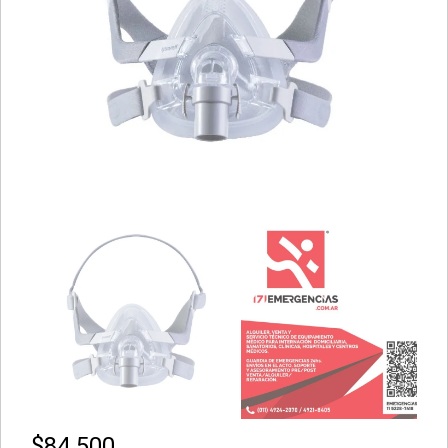
$
84.500