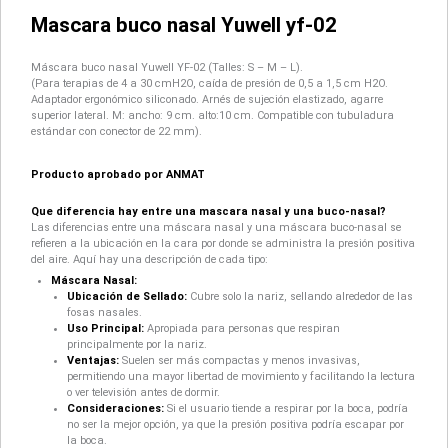
Mascara buco nasal Yuwell yf-02
Máscara buco nasal Yuwell YF-02 (Talles: S – M – L).
(Para terapias de 4 a 30 cmH2O, caída de presión de 0,5 a 1,5 cm H2O.
Adaptador ergonómico siliconado. Arnés de sujeción elastizado, agarre
superior lateral. M: ancho: 9 cm. alto:10 cm. Compatible con tubuladura
estándar con conector de 22 mm).
Producto aprobado por ANMAT
Que diferencia hay entre una mascara nasal y una buco-nasal?
Las diferencias entre una máscara nasal y una máscara buco-nasal se
refieren a la ubicación en la cara por donde se administra la presión positiva
del aire. Aquí hay una descripción de cada tipo:
Máscara Nasal:
Ubicación de Sellado:
Cubre solo la nariz, sellando alrededor de las
fosas nasales.
Uso Principal:
Apropiada para personas que respiran
principalmente por la nariz.
Ventajas:
Suelen ser más compactas y menos invasivas,
permitiendo una mayor libertad de movimiento y facilitando la lectura
o ver televisión antes de dormir.
Consideraciones:
Si el usuario tiende a respirar por la boca, podría
no ser la mejor opción, ya que la presión positiva podría escapar por
la boca.