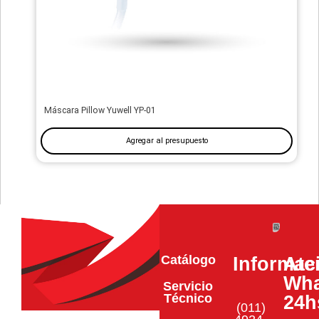
Máscara Pillow Yuwell YP-01
Agregar al presupuesto
Catálogo
Informac
Ate
Wha
Servicio
Técnico
24h
(011)