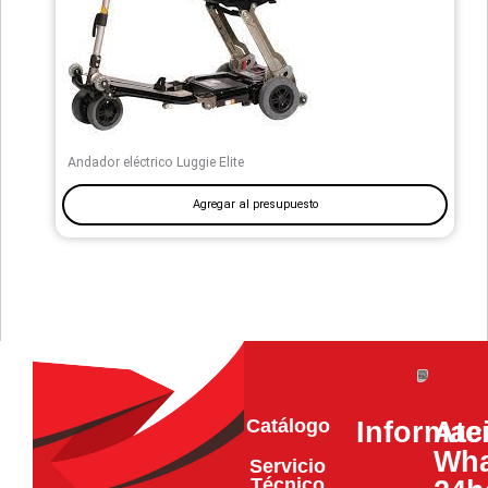
Andador eléctrico Luggie Elite
Agregar al presupuesto
Catálogo
Informac
Ate
Wha
Servicio
Técnico