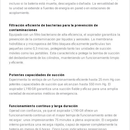
incluso si la batería está muerta, descargada o dañada. La versatilidad de
la unidad se extiende a fuentes de energía en pared o en estaciones de
acoplamiento.
Filtración eficiente de bacterias para la prevención de
contaminaciones
Equipado con un filtro bacteriano de alta eficiencia, el aspirador garantiza la
prevención de la contaminación por líquidos y aerosoles. La membrana
hidrofóbica y microporosa del filtro bloquea eficazmente partículas tan
pequeñas como 0,3 micras, protegiendo tanto las unidades de succión
móviles como las portátiles. Esta característica protege la bomba de succión
del desbordamiento de los cilindros, manteniendo un funcionamiento limpio
y eficiente.
Potentes capacidades de succión
Experimenta la ventaja de un funcionamiento eficiente hasta 25 mm Hg con
potentes capacidades de succión que alcanzan hasta 550 mm Hg. El
aspirador L190-GR garantiza una succión fiable y eficaz para una amplia
variedad de escenarios médicos de emergencia.
Funcionamiento continuo y larga duración
Operad con confianza, ya que el aspirador L190-GR ofrece un
funcionamiento continuo con el mayor tiempo de funcionamiento antes de
recargar: unos impresionantes 75 minutos a plena aspiración. El cargador
interno garantiza una recarga rápida, capaz de reponer completamente la
batería en menos de 6 horas. Cinco luces indicadoras proporcionan