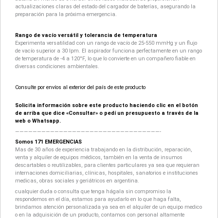
actualizaciones claras del estado del cargador de baterías, asegurando la
preparación para la próxima emergencia.
Rango de vacío versátil y tolerancia de temperatura
Experimenta versatilidad con un rango de vacío de 25-550 mmHg y un flujo
de vacío superior a 30 lpm. El aspirador funciona perfectamente en un rango
de temperatura de -4 a 120°F, lo que lo convierte en un compañero fiable en
diversas condiciones ambientales.
Consulte por envíos al exterior del país de este producto
Solicita información sobre este producto haciendo clic en el botón
de arriba que dice «Consultar» o pedí un presupuesto a través de la
web o Whatsapp.
—————————————————————————————————-
Somos 171 EMERGENCIAS
Mas de 30 años de experiencia trabajando en la distribución, reparación,
venta y alquiler de equipos médicos, también en la venta de insumos
descartables o reutilizables, para clientes particulares ya sea que requieran
internaciones domiciliarias, clínicas, hospitales, sanatorios e instituciones
medicas, obras sociales y geriátricos en argentina.
cualquier duda o consulta que tenga hágala sin compromiso la
respondemos en el día, estamos para ayudarlo en lo que haga falta,
brindamos atención personalizada ya sea en el alquiler de un equipo medico
o en la adquisición de un producto, contamos con personal altamente