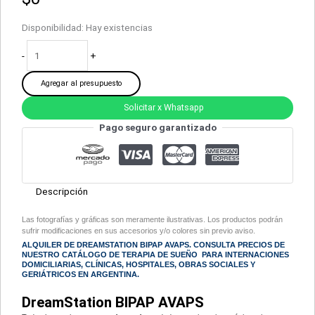
Disponibilidad:
Hay existencias
-
+
Agregar al presupuesto
Solicitar x Whatsapp
Pago seguro garantizado
Descripción
Las fotografías y gráficas son meramente ilustrativas. Los productos podrán
sufrir modificaciones en sus accesorios y/o colores sin previo aviso.
ALQUILER DE DREAMSTATION BIPAP AVAPS. CONSULTA PRECIOS DE
NUESTRO CATÁLOGO DE
TERAPIA DE SUEÑO
PARA INTERNACIONES
DOMICILIARIAS, CLÍNICAS, HOSPITALES, OBRAS SOCIALES Y
GERIÁTRICOS EN ARGENTINA.
DreamStation BIPAP AVAPS