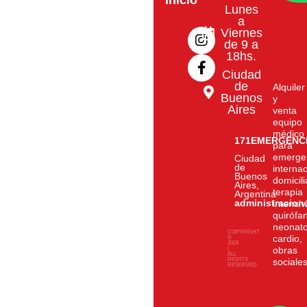
Inicio
Lunes
I
F
a
n
a
Viernes
de 9 a
s
c
18hs.
t
e
a
b
Ciudad
g
o
de
Alquiler
Buenos
r
o
y
Aires
venta
a
k
equipo
m
-
médico
f
171EMERGENC
para
emerge
Ciudad
de
interna
Buenos
domicili
Aires,
terapia
Argentina
administracio
intensiv
quirófa
neonato
COPYRIGHT
cardio,
©
2024
|
obras
ALL
RIGHTS
sociale
RESERVED