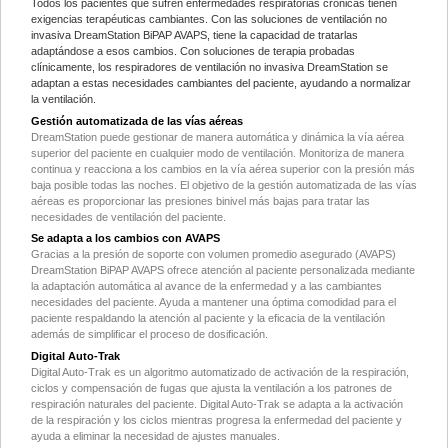
Todos los pacientes que sufren enfermedades respiratorias crónicas tienen
exigencias terapéuticas cambiantes. Con las soluciones de ventilación no
invasiva DreamStation BiPAP AVAPS, tiene la capacidad de tratarlas
adaptándose a esos cambios. Con soluciones de terapia probadas
clínicamente, los respiradores de ventilación no invasiva DreamStation se
adaptan a estas necesidades cambiantes del paciente, ayudando a normalizar
la ventilación.
Gestión automatizada de las vías aéreas
DreamStation puede gestionar de manera automática y dinámica la vía aérea
superior del paciente en cualquier modo de ventilación. Monitoriza de manera
continua y reacciona a los cambios en la vía aérea superior con la presión más
baja posible todas las noches. El objetivo de la gestión automatizada de las vías
aéreas es proporcionar las presiones binivel más bajas para tratar las
necesidades de ventilación del paciente.
Se adapta a los cambios con AVAPS
Gracias a la presión de soporte con volumen promedio asegurado (AVAPS)
DreamStation BiPAP AVAPS ofrece atención al paciente personalizada mediante
la adaptación automática al avance de la enfermedad y a las cambiantes
necesidades del paciente. Ayuda a mantener una óptima comodidad para el
paciente respaldando la atención al paciente y la eficacia de la ventilación
además de simplificar el proceso de dosificación.
Digital Auto-Trak
Digital Auto-Trak es un algoritmo automatizado de activación de la respiración,
ciclos y compensación de fugas que ajusta la ventilación a los patrones de
respiración naturales del paciente. Digital Auto-Trak se adapta a la activación
de la respiración y los ciclos mientras progresa la enfermedad del paciente y
ayuda a eliminar la necesidad de ajustes manuales.