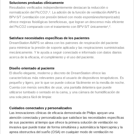
Soluciones probadas clínicamente
Resultados verificados independientemente destacan la reducción o
normalización del PtcCO2¹,². La adición de la función de ventilación AVAPS a
BPV-S/T (ventilación con presión binivel con modo espontáneo/temporizado)
ofrece mejoras fisiológicas beneficiosas, que logran un descenso más eficiente
del PtcCO2 comparado con el tratamiento con BPV-S/T únicamente¹,².
Satisface necesidades específicas de los pacientes
DreamStation AVAPS se alinea con los patrones de respiración del paciente
para minimizar la presión de soporte aplicada y las respiraciones suministradas
mecánicamente. Y le ayuda a seguir conectado e informado con datos diarios
acerca de la eficacia, el cumplimiento y el uso del paciente.
Diseño orientado al paciente
El diseño elegante, moderno y discreto de DreamStation ofrece las
características más relevantes para el usuario de dispositivos terapéuticos. Es
pequeño y ligero, por lo que se puede colocar fácilmente en la mesilla de noche.
Cuenta con menús sencillos de usar, una pantalla delantera que puede
utilizarse tumbado o sentado en la cama, y una cámara de humidificación de
una sola pieza fácil de limpiar.
Cuidados conectados y personalizados
Las innovaciones clínicas de eficacia demostrada de Philips apoyan una
atención conectada y personalizada que satisface las necesidades específicas
de sus pacientes al tiempo que ofrece la primera solución de ventilación no
invasiva que puede tratar de forma simultánea y automática la hipercapnia y la
apnea obstructiva del sueño (OSA) en cualquier modo de ventilación no