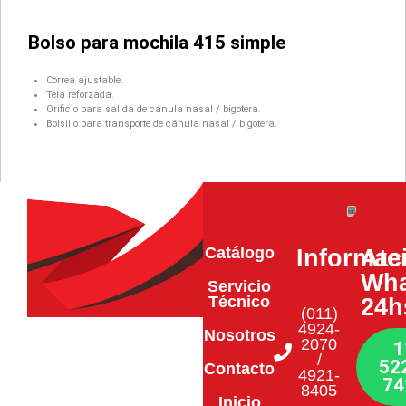
Bolso para mochila 415 simple
Correa ajustable.
Tela reforzada.
Orificio para salida de cánula nasal / bigotera.
Bolsillo para transporte de cánula nasal / bigotera.
Catálogo
Informac
Ate
Wha
Servicio
Técnico
24h
(011)
4924-
Nosotros
2070
1
/
52
Contacto
4921-
74
8405
Inicio