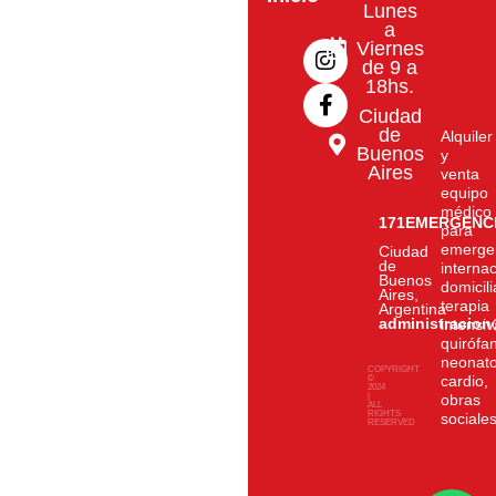
Lunes
I
F
a
n
a
Viernes
de 9 a
s
c
18hs.
t
e
a
b
Ciudad
g
o
de
Alquiler
Buenos
r
o
y
Aires
venta
a
k
equipo
m
-
médico
f
171EMERGENC
para
emerge
Ciudad
de
interna
Buenos
domicili
Aires,
terapia
Argentina
administracio
intensiv
quirófa
neonato
COPYRIGHT
cardio,
©
2024
|
obras
ALL
RIGHTS
sociale
RESERVED