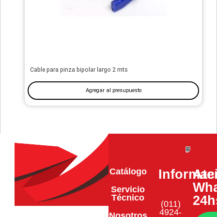
Cable para pinza bipolar largo 2 mts
Agregar al presupuesto
Catálogo
Informac
Ate
Wha
Servicio
Técnico
24h
(011)
4924-
Nosotros