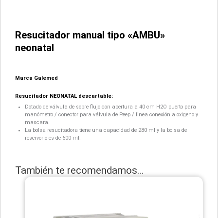
Resucitador manual tipo «AMBU»
neonatal
Marca Galemed
Resucitador NEONATAL descartable:
Dotado de válvula de sobre flujo con apertura a 40 cm H2O puerto para
manómetro / conector para válvula de Peep / linea conexión a oxigeno y
mascara.
La bolsa resucitadora tiene una capacidad de 280 ml y la bolsa de
reservorio es de 600 ml.
También te recomendamos…