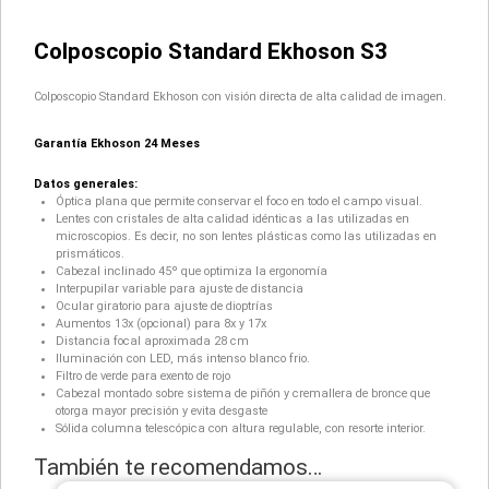
Colposcopio Standard Ekhoson S3
Colposcopio Standard Ekhoson con visión directa de alta calidad de imagen.
Garantía Ekhoson 24 Meses
Datos generales:
Óptica plana que permite conservar el foco en todo el campo visual.
Lentes con cristales de alta calidad idénticas a las utilizadas en
microscopios. Es decir, no son lentes plásticas como las utilizadas en
prismáticos.
Cabezal inclinado 45º que optimiza la ergonomía
Interpupilar variable para ajuste de distancia
Ocular giratorio para ajuste de dioptrías
Aumentos 13x (opcional) para 8x y 17x
Distancia focal aproximada 28 cm
Iluminación con LED, más intenso blanco frio.
Filtro de verde para exento de rojo
Cabezal montado sobre sistema de piñón y cremallera de bronce que
otorga mayor precisión y evita desgaste
Sólida columna telescópica con altura regulable, con resorte interior.
También te recomendamos…