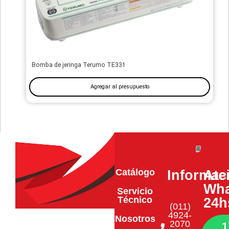
Bomba de jeringa Terumo TE331
Agregar al presupuesto
Catálogo
Informac
Ate
Wha
Servicio
Técnico
24h
(011)
4924-
Nosotros
2070
1