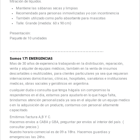
filtración de líquidos.
Mantiene las sábanas secas y limpias
Recomendado para personas inmovilizadas y-o con incontinencia
También utilizado como paño absorbente para mascotas
Talle: Grande (medida: 60 x 90 cm)
Presentación:
Paquete de 10 unidades
—————————————————————————————————-
Somos 171 EMERGENCIAS
Mas de 30 años de experiencia trabajando en la distribución, reparación,
venta y alquiler de equipos médicos, también en la venta de insumos
descartables o reutilizables, para clientes particulares ya sea que requieran
internaciones domiciliarias, clínicas, hospitales, sanatorios e instituciones
medicas, obras sociales y geriátricos en argentina.
cualquier duda o consulta que tenga hágala sin compromiso la
respondemos en el día, estamos para ayudarlo en lo que haga falta,
brindamos atención personalizada ya sea en el alquiler de un equipo medico
o en la adquisición de un producto, contamos con personal altamente
capacitado.
Emitimos factura A,B Y C.
Hacemos envíos a CABA y GBA, preguntar por envíos al interior del país. (
consultar precios )
Nuestro horario comercial es de 09 a 18hs. Hacemos guardias y
emergencias las 24hs.