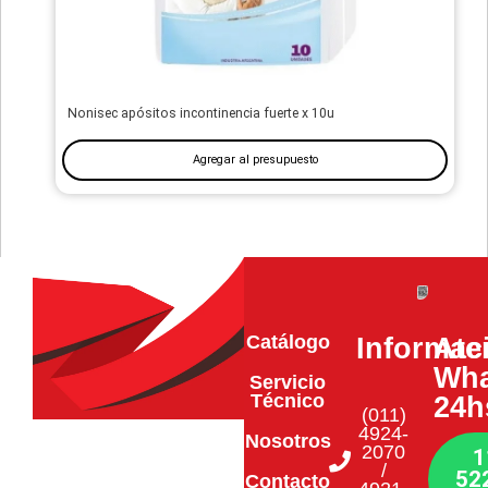
Nonisec apósitos incontinencia fuerte x 10u
Agregar al presupuesto
Catálogo
Informac
Ate
Wha
Servicio
Técnico
24h
(011)
4924-
Nosotros
2070
1
/
52
Contacto