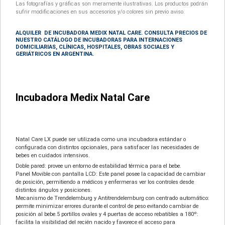
Las fotografías y gráficas son meramente ilustrativas. Los productos podrán
sufrir modificaciones en sus accesorios y/o colores sin previo aviso.
ALQUILER DE INCUBADORA MEDIX NATAL CARE. CONSULTA PRECIOS DE
NUESTRO CATÁLOGO DE INCUBADORAS PARA INTERNACIONES
DOMICILIARIAS, CLÍNICAS, HOSPITALES, OBRAS SOCIALES Y
GERIÁTRICOS EN ARGENTINA.
Incubadora Medix Natal Care
Natal Care LX puede ser utilizada como una incubadora estándar o
configurada con distintos opcionales, para satisfacer las necesidades de
bebes en cuidados intensivos.
Doble pared: provee un entorno de estabilidad térmica para el bebe.
Panel Movible con pantalla LCD: Este panel posee la capacidad de cambiar
de posición, permitiendo a médicos y enfermeras ver los controles desde
distintos ángulos y posiciones.
Mecanismo de Trendelemburg y Antitrendelemburg con centrado automático:
permite minimizar errores durante el control de peso evitando cambiar de
posición al bebe.5 portillos ovales y 4 puertas de acceso rebatibles a 180º:
facilita la visibilidad del recién nacido y favorece el acceso para