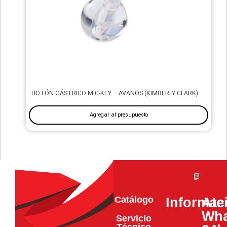
BOTÓN GÁSTRICO MIC-KEY – AVANOS (KIMBERLY CLARK)
Agregar al presupuesto
Catálogo
Informac
Ate
Wha
Servicio