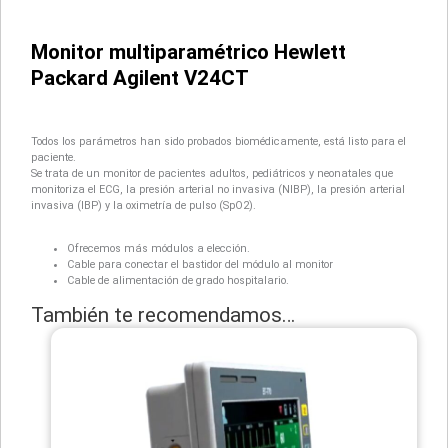
Monitor multiparamétrico Hewlett
Packard Agilent V24CT
Todos los parámetros han sido probados biomédicamente, está listo para el
paciente.
Se trata de un monitor de pacientes adultos, pediátricos y neonatales que
monitoriza el ECG, la presión arterial no invasiva (NIBP), la presión arterial
invasiva (IBP) y la oximetría de pulso (SpO2).
Ofrecemos más módulos a elección.
Cable para conectar el bastidor del módulo al monitor
Cable de alimentación de grado hospitalario.
También te recomendamos…