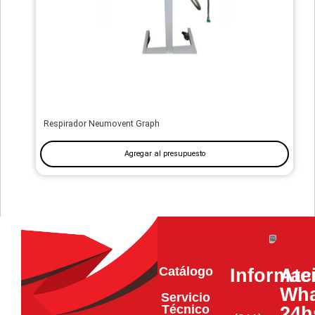
Respirador Neumovent Graph
Agregar al presupuesto
Catálogo
Informac
Ate
Wha
Servicio
Técnico
24h