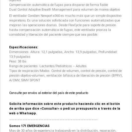
objetivos
Compensación automática de fugas para disparar de forma fiable
Dual Control Adaptive Breath Management para volumen de marea objetivo
El ventilador Covidien Newport e360 es mucho más que un simple dispositivo
respiratorio; Es una solución sofisticada con funciones automatizadas que
mejoran las operaciones diarias. Desde FlexCycle para soporte de presión
hasta compensación automática de fugas, este ventilador prioriza la
comodidad y liberación del paciente siempre que sea posible.
Especificaciones:
Dimensiones: Altura: 12,1 pulgadas, Ancho: 13,9 pulgadas, Profundidad:
13,9 pulgadas
Peso: 38 lbs
Rango de pacientes: Lactantes/Pediátricos – Adultos
Tipos de respiración/Modos: Control de volumen, control de presión, control de
presión objetivo-volumen, ventilación bifásica de liberación de presión (BPRV),
A/CMV, SIMV SPONT
Consulte por envíos al exterior del país de este producto
Solicita información sobre este producto haciendo clic en el botón
de arriba que dice «Consultar» o pedí un presupuesto a través de la
web o Whatsapp.
—————————————————————————————————-
Somos 171 EMERGENCIAS
Mas de 30 años de experiencia trabajando en la distribución, reparación,