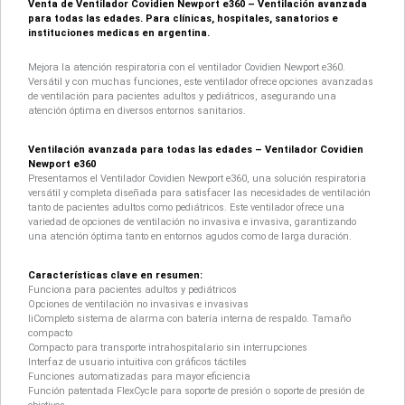
Venta de Ventilador Covidien Newport e360 – Ventilación avanzada
para todas las edades. Para clínicas, hospitales, sanatorios e
instituciones medicas en argentina.
Mejora la atención respiratoria con el ventilador Covidien Newport e360.
Versátil y con muchas funciones, este ventilador ofrece opciones avanzadas
de ventilación para pacientes adultos y pediátricos, asegurando una
atención óptima en diversos entornos sanitarios.
Ventilación avanzada para todas las edades – Ventilador Covidien
Newport e360
Presentamos el Ventilador Covidien Newport e360, una solución respiratoria
versátil y completa diseñada para satisfacer las necesidades de ventilación
tanto de pacientes adultos como pediátricos. Este ventilador ofrece una
variedad de opciones de ventilación no invasiva e invasiva, garantizando
una atención óptima tanto en entornos agudos como de larga duración.
Características clave en resumen:
Funciona para pacientes adultos y pediátricos
Opciones de ventilación no invasivas e invasivas
liCompleto sistema de alarma con batería interna de respaldo. Tamaño
compacto
Compacto para transporte intrahospitalario sin interrupciones
Interfaz de usuario intuitiva con gráficos táctiles
Funciones automatizadas para mayor eficiencia
Función patentada FlexCycle para soporte de presión o soporte de presión de