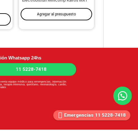
Electrobisturí Minicomp Kairos MX1
Agregar al presupuesto
ión Whatsapp 24hs
11 5228-7418
y venta equipo médico para emergencias, internación
ia, terapia intensiva, quirófano, neonatología, cardio,
iales
Emergencias 11 5228-7418