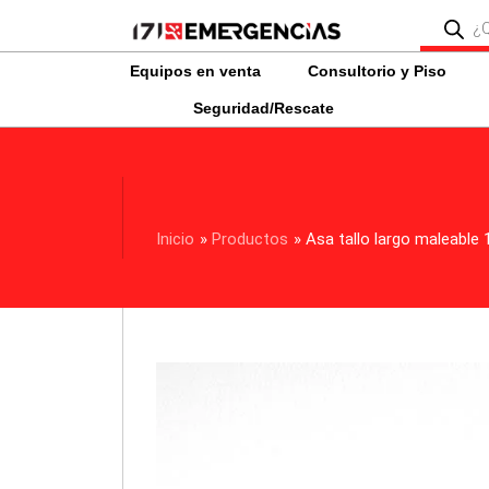
Ir
Búsqued
de
al
producto
contenido
Equipos en venta
Consultorio y Piso
Seguridad/Rescate
Inicio
Productos
Asa tallo largo maleabl