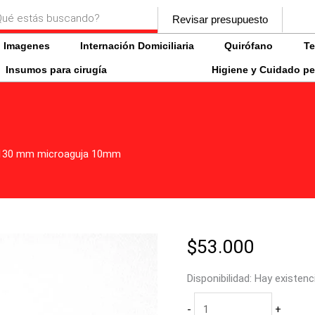
a
Asa
Revisar presupuesto
tallo
s
Imagenes
Internación Domiciliaria
Quirófano
Te
largo
maleable
Insumos para cirugía
Higiene y Cuidado pe
130
mm
microaguja
10mm
cantidad
e 130 mm microaguja 10mm
$
53.000
Disponibilidad:
Hay existenc
-
+