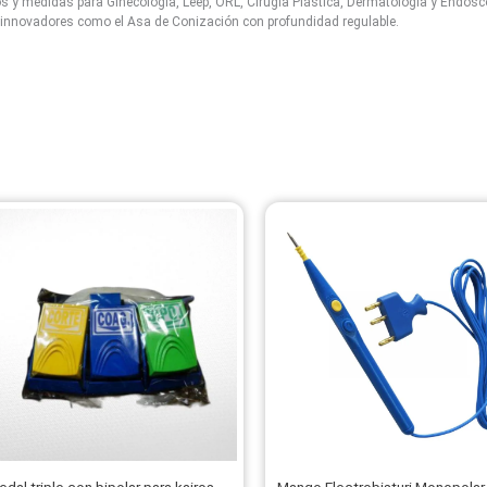
 y medidas para Ginecología, Leep, ORL, Cirugía Plástica, Dermatología y Endosc
nnovadores como el Asa de Conización con profundidad regulable.