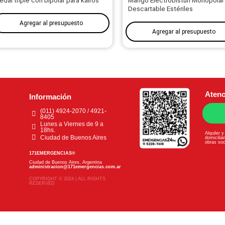
edal triple con bipolar para kairos
Mango Electrobisturi Monopolar
Descartable Estériles
Agregar al presupuesto
Agregar al presupuesto
Atenc
Información
(011) 4924-2070 / 4921-
8405
Lunes a Viernes de 9 a
18hs.
Alquiler 
Ciudad de Buenos Aires
domiciliar
obras soc
171EMERGENCIAS®
Ciudad de Buenos Aires, Argentina
administracion@171emergencias.com.ar
COPYRIGHT © 2024 | ALL RIGHTS
RESERVED