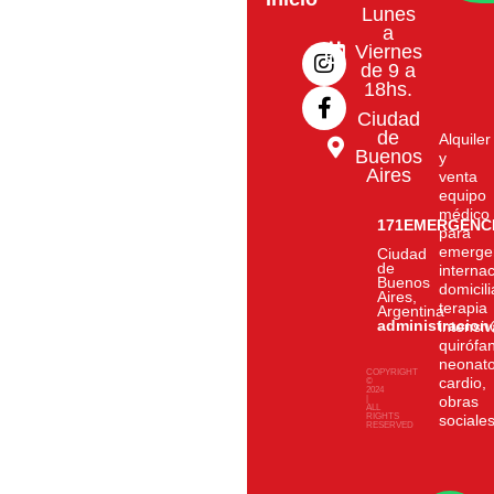
Lunes
I
F
a
n
a
Viernes
de 9 a
s
c
18hs.
t
e
a
b
Ciudad
g
o
de
Alquiler
Buenos
r
o
y
Aires
venta
a
k
equipo
m
-
médico
f
171EMERGENC
para
emerge
Ciudad
de
interna
Buenos
domicili
Aires,
terapia
Argentina
administracio
intensiv
quirófa
neonato
COPYRIGHT
cardio,
©
2024
|
obras
ALL
RIGHTS
sociale
RESERVED