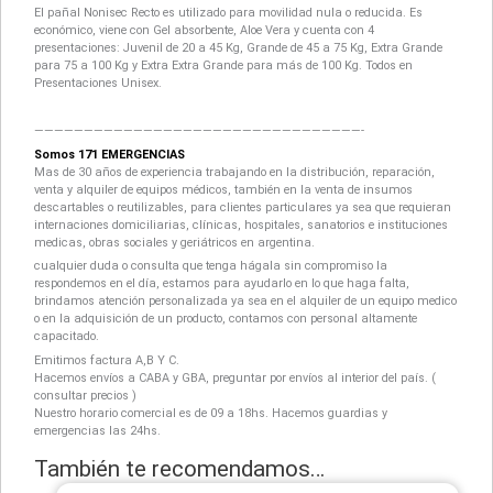
El pañal Nonisec Recto es utilizado para movilidad nula o reducida. Es
económico, viene con Gel absorbente, Aloe Vera y cuenta con 4
presentaciones: Juvenil de 20 a 45 Kg, Grande de 45 a 75 Kg, Extra Grande
para 75 a 100 Kg y Extra Extra Grande para más de 100 Kg. Todos en
Presentaciones Unisex.
—————————————————————————————————-
Somos 171 EMERGENCIAS
Mas de 30 años de experiencia trabajando en la distribución, reparación,
venta y alquiler de equipos médicos, también en la venta de insumos
descartables o reutilizables, para clientes particulares ya sea que requieran
internaciones domiciliarias, clínicas, hospitales, sanatorios e instituciones
medicas, obras sociales y geriátricos en argentina.
cualquier duda o consulta que tenga hágala sin compromiso la
respondemos en el día, estamos para ayudarlo en lo que haga falta,
brindamos atención personalizada ya sea en el alquiler de un equipo medico
o en la adquisición de un producto, contamos con personal altamente
capacitado.
Emitimos factura A,B Y C.
Hacemos envíos a CABA y GBA, preguntar por envíos al interior del país. (
consultar precios )
Nuestro horario comercial es de 09 a 18hs. Hacemos guardias y
emergencias las 24hs.
También te recomendamos…