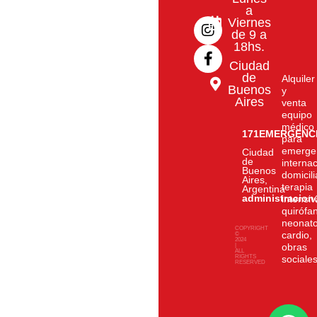
I
F
a
n
a
Viernes
de 9 a
s
c
18hs.
t
e
a
b
Ciudad
g
o
de
Alquiler
Buenos
r
o
y
Aires
venta
a
k
equipo
m
-
médico
f
171EMERGENC
para
emerge
Ciudad
de
interna
Buenos
domicili
Aires,
terapia
Argentina
administracio
intensiv
quirófa
neonato
COPYRIGHT
cardio,
©
2024
|
obras
ALL
RIGHTS
sociale
RESERVED